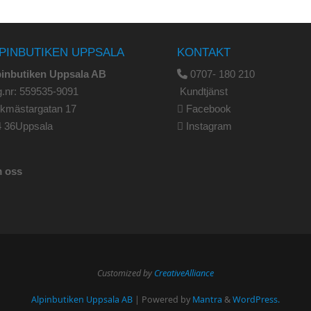
PINBUTIKEN UPPSALA
KONTAKT
pinbutiken Uppsala AB
0707- 180 210
.nr: 559535-9091
Kundtjänst
rkmästargatan 17
Facebook
4 36Uppsala
Instagram
 oss
Customized by
CreativeAlliance
Alpinbutiken Uppsala AB
| Powered by
Mantra
&
WordPress.