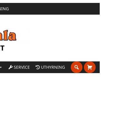
NING
SERVICE
UTHYRNING