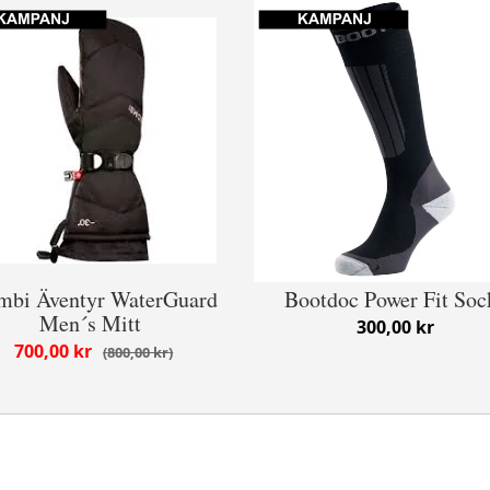
mbi Äventyr WaterGuard
Bootdoc Power Fit Soc
Men´s Mitt
300,00 kr
700,00 kr
800,00 kr