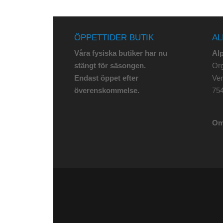
ÖPPETTIDER BUTIK
AL
Våra fysiska butiker har nu
Al
stängt för säsongen.
Org
Endast öppet efter
Ve
överenskommelse.
75
Om