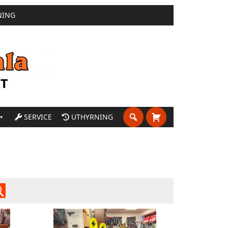
NING
SERVICE
UTHYRNING