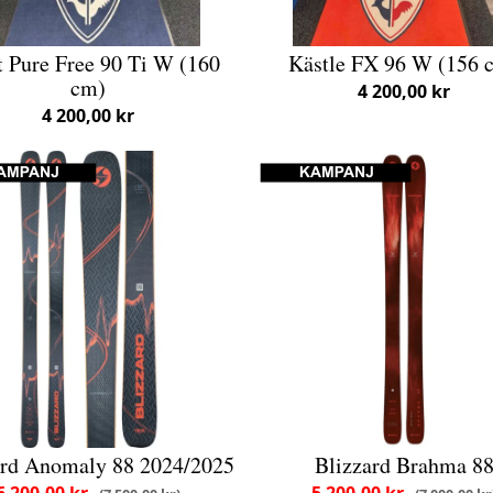
t Pure Free 90 Ti W (160
Kästle FX 96 W (156 
cm)
4 200,00 kr
4 200,00 kr
ard Anomaly 88 2024/2025
Blizzard Brahma 8
6 200,00 kr
5 200,00 kr