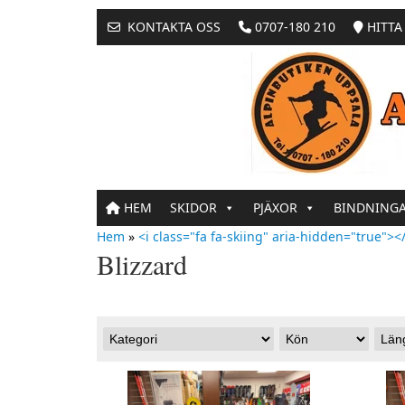
KONTAKTA OSS
0707-180 210
HITTA 
HEM
SKIDOR
PJÄXOR
BINDNING
Hem
»
<i class="fa fa-skiing" aria-hidden="true"></
Blizzard