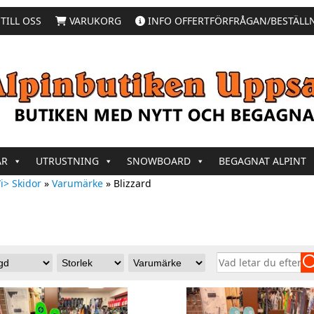
TILL OSS
VARUKORG
INFO OFFERTFÖRFRÅGAN/BESTÄLL
AR
UTRUSTNING
SNOWBOARD
BEGAGNAT ALPINT
i> Skidor
»
Varumärke
»
Blizzard